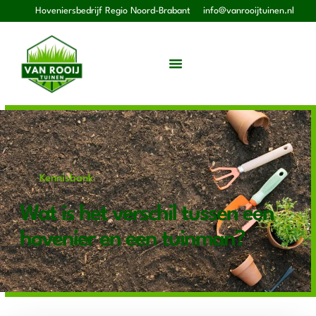
Hoveniersbedrijf Regio Noord-Brabant
info@vanrooijtuinen.nl
Kennisbank
Wat is het verschil tussen een
hovenier en een tuinman?