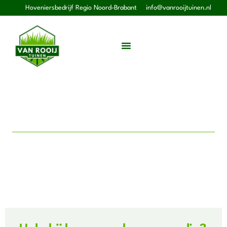
Hoveniersbedrijf Regio Noord-Brabant
info@vanrooijtuinen.nl
Bomen en heggen
Hoveniersbedrijf Van Rooij Tuinen