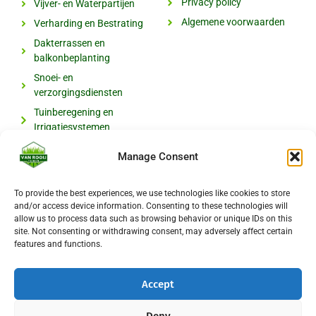
Privacy policy
Vijver- en Waterpartijen
Algemene voorwaarden
Verharding en Bestrating
Dakterrassen en
balkonbeplanting
Snoei- en
verzorgingsdiensten
Tuinberegening en
Irrigatiesystemen
Manage Consent
Contact
Van Rooij Tuinen
To provide the best experiences, we use technologies like cookies to store
and/or access device information. Consenting to these technologies will
Nuijeneind 24
allow us to process data such as browsing behavior or unique IDs on this
site. Not consenting or withdrawing consent, may adversely affect certain
5761 RG Bakel, Noord-Brabant
features and functions.
Nederland
info@vanrooijtuinen.nl
Accept
Deny
Liever persoonlijk antwoord?