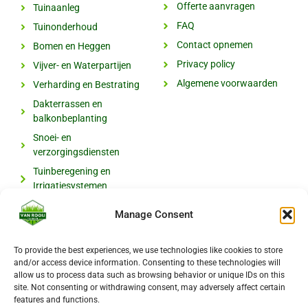
Offerte aanvragen
Tuinaanleg
FAQ
Tuinonderhoud
Contact opnemen
Bomen en Heggen
Privacy policy
Vijver- en Waterpartijen
Algemene voorwaarden
Verharding en Bestrating
Dakterrassen en
balkonbeplanting
Snoei- en
verzorgingsdiensten
Tuinberegening en
Irrigatiesystemen
Manage Consent
Contact
Van Rooij Tuinen
To provide the best experiences, we use technologies like cookies to store
and/or access device information. Consenting to these technologies will
Nuijeneind 24
allow us to process data such as browsing behavior or unique IDs on this
site. Not consenting or withdrawing consent, may adversely affect certain
5761 RG Bakel, Noord-Brabant
features and functions.